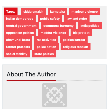
Tags:
siddaramaiah
karnataka
manipur violence
indian democracy
public safety
law and order
central government
communal harmony
india politics
opposition politics
maddur violence
bjp protest
chamundi betta
rss activities
political unrest
farmer protests
police action
religious tension
social stability
state politics
About The Author