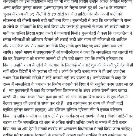
जयललिता की इस एतिहासिक जीत को भी याद किया जिसमें उन्होंने अकेले अखिल भारतीय
अन्ना द्रवि़ड मुनेत्र कषगम (अन्नाद्रमुक) को नेतृत्व करते हुए वर्ष २०१४ के लोकसभा
चुनाव में राज्य की ३९ सीटों में से ३७ सीटों पर जीत हासिल की और अपनी पार्टी को
लोकसभा की तीसरी सबसे ब़डी पार्टी बना दिया। मुख्यमंत्री ने कहा कि जयललिता ने राज्य
के लोगों के अधिकरों के लिए कार्य किया और उनके ही प्रयासों से राज्य को कावेरी नदी के
पानी का वाजिब हिस्सा प्राप्त करने में कामयाबी मिली। मुख्यमंत्री ने कहा कि जयललिता ने
हमेशा महिलाओं को अधिकार दिलाने की ल़डाई ल़डी और राज्य की महिलाओं को आर्थिक
और सामाजिक रुप से सशक्त बनाने के लिए उनके द्वारा किए गए कार्य हमेशा याद रखे
जाएंगे। अपने भाषण में उपमुख्यमंत्री ओ पन्नीरसेल्वम ने कहा कि जयललिता यह जानती थी
कि वह विधानसभा को चलाना जानती थी और यही कारण रहा कि उन्होंने इतिहास रच
दिया। उन्होंने राज्य के लोगों के कल्याण के लिए कई योजनाएं शुरु की जिसकी पूरी देश में ही
नहीं बल्कि विदेशों में भी प्रशंसा की गई। लोगों के प्रति उनके प्यार ने ही उन्हें एक ऐसा
स्थान दिया जिसकी सदियों में कोई बराबरी नहीं कर सकता है। पन्नीरसेल्वम ने कहा कि
राज्य में जयललिता के स्मारक का निर्माण करवाने की दिशा में भी समुचित कदम उठाए जा रहे
हैं। उप मुख्यमंत्री ने कहा कि जयललिता विधानसभा के अंदर अकेले शेरनी तरह दहा़डा
करती थी। जब उनका निधन हुआ हम सभी को लगा कि हम बिना पतवार के एक नौका में
बैठकर समुद्र की लहरों से संघर्ष कर रहे हैं। इस कार्यक्रम का राज्य की विपक्षी पार्टी
द्रवि़ड मुनेत्र कषगम (द्रमुक) और इंडियन यूनियन मुस्लिम लीग ने इसका बहिष्कार
किया। हालांकि भारतीय जनता पार्टी ने इस कार्यक्रम का समर्थन किया। विपक्षी पार्टियों का
कहना था कि जयललिता को आय से अधिक संपत्ति अर्जित करने के मामले मेंं दोषी करार
दिया गया था और ऐसे में उनकी तस्वीर का अनावरण विधानसभा में नहीं किया जाना चाहिए।
द्रवि़ड मुनेत्र कषगम (द्रमुक) के कार्यकारी अध्यक्ष एमके स्टालिन ने इस कार्यक्रम का