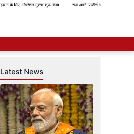
 के लिए 'ऑपरेशन मुक्ता' शुरू किया
सपा अपनी संकीर्ण जातिवादी राजनीति के लिए गिर
Latest News