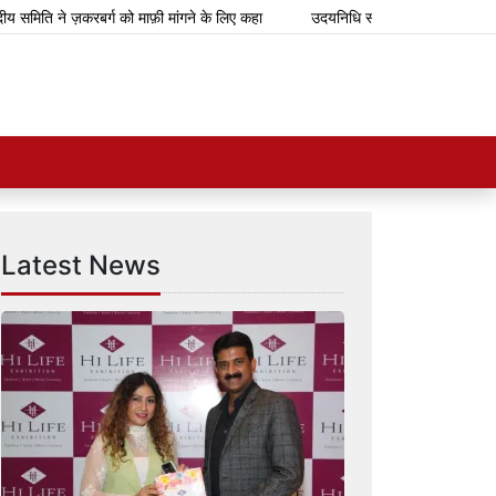
ि ने ज़करबर्ग को माफ़ी मांगने के लिए कहा
उदयनिधि स्टालिन ने टीवीके सरकार के बज
Latest News