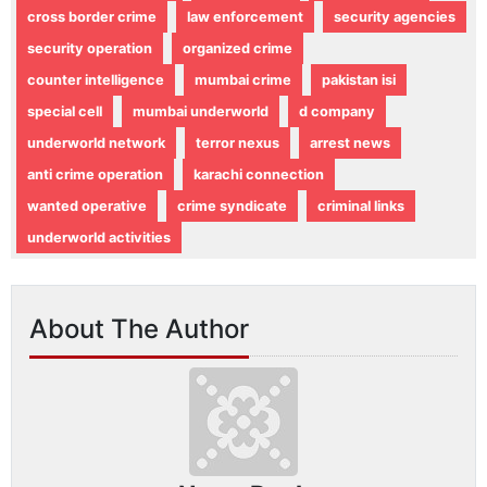
cross border crime
law enforcement
security agencies
security operation
organized crime
counter intelligence
mumbai crime
pakistan isi
special cell
mumbai underworld
d company
underworld network
terror nexus
arrest news
anti crime operation
karachi connection
wanted operative
crime syndicate
criminal links
underworld activities
About The Author