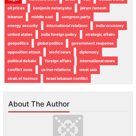
oil prices
benjamin netanyahu
jairam ramesh
lebanon
middle east
congress party
energy security
international relations
india economy
united states
india foreign policy
strategic affairs
geopolitics
global politics
government response
opposition attack
world news
diplomacy
political debate
foreign affairs
international news
conflict zone
us iran relations
west asia
strait of hormuz
israel lebanon conflict
About The Author