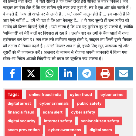
की हिम्मत नहीं करते। वे यही सोचते हैं कि किसी तरह इस आफत से बाहर निकलें। जब
साइबर ठग देख लेते हैं कि यह व्यक्ति पूरी तरह डरा हुआ है, तब वे एक और दांव चलते हैं।
वे कहते हैं, 'आप तो अच्छे घर के लगते हैं ... भले आदमी मालूम होते हैं ... हम जानते हैं कि
आप ऐसे नहीं हैं ... हमें भी पता है कि आप बेकसूर हैं...।' ये शब्द सुनते ही उस व्यक्ति को
उम्मीद की किरण दिखाई देती है। उसे लगता है कि अब यह मुसीबत दूर हो सकती है, क्योंकि
'अधिकारी' को मेरी बातों पर विश्वास हो रहा है। उसके बाद वह ठगों के बैंक खातों में रुपए
ट्रांसफर कर देता है। जब तक उसे हकीकत मालूम होती है, साइबर ठग किसी दूसरे शिकार
की तलाश में निकल पड़ते हैं। अगले शिकार आप न हों, इसके लिए खुद जागरूक रहें और
दूसरों को भी जागरूक करें। अखबार के माध्यम से रोजाना अपनी जानकारी में किया गया
छोटा-सा निवेश आपकी जिंदगीभर की बचत को सुरक्षित रख सकता है।
Tags:
online fraud india
cyber fraud
cyber crime
digital arrest
cyber criminals
public safety
financial fraud
scam alert
cyber safety
digital security
internet safety
senior citizen safety
scam prevention
cyber awareness
digital scam