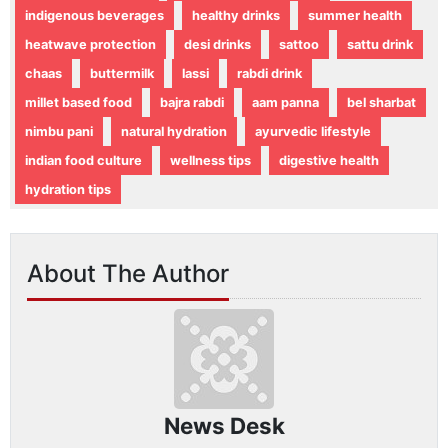
indigenous beverages
healthy drinks
summer health
heatwave protection
desi drinks
sattoo
sattu drink
chaas
buttermilk
lassi
rabdi drink
millet based food
bajra rabdi
aam panna
bel sharbat
nimbu pani
natural hydration
ayurvedic lifestyle
indian food culture
wellness tips
digestive health
hydration tips
About The Author
News Desk