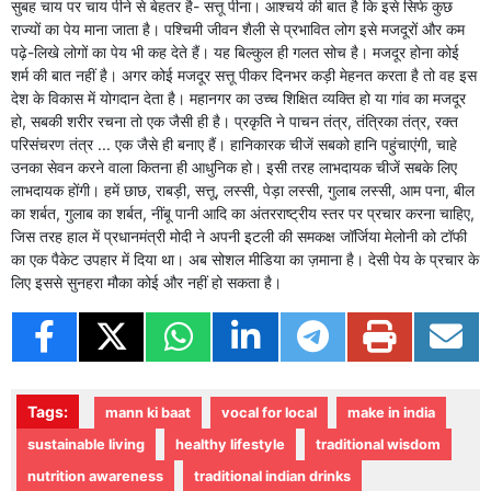
सुबह चाय पर चाय पीने से बेहतर है- सत्तू पीना। आश्चर्य की बात है कि इसे सिर्फ कुछ
राज्यों का पेय माना जाता है। पश्चिमी जीवन शैली से प्रभावित लोग इसे मजदूरों और कम
पढ़े-लिखे लोगों का पेय भी कह देते हैं। यह बिल्कुल ही गलत सोच है। मजदूर होना कोई
शर्म की बात नहीं है। अगर कोई मजदूर सत्तू पीकर दिनभर कड़ी मेहनत करता है तो वह इस
देश के विकास में योगदान देता है। महानगर का उच्च शिक्षित व्यक्ति हो या गांव का मजदूर
हो, सबकी शरीर रचना तो एक जैसी ही है। प्रकृति ने पाचन तंत्र, तंत्रिका तंत्र, रक्त
परिसंचरण तंत्र ... एक जैसे ही बनाए हैं। हानिकारक चीजें सबको हानि पहुंचाएंगी, चाहे
उनका सेवन करने वाला कितना ही आधुनिक हो। इसी तरह लाभदायक चीजें सबके लिए
लाभदायक होंगी। हमें छाछ, राबड़ी, सत्तू, लस्सी, पेड़ा लस्सी, गुलाब लस्सी, आम पना, बील
का शर्बत, गुलाब का शर्बत, नींबू पानी आदि का अंतरराष्ट्रीय स्तर पर प्रचार करना चाहिए,
जिस तरह हाल में प्रधानमंत्री मोदी ने अपनी इटली की समकक्ष जॉर्जिया मेलोनी को टॉफी
का एक पैकेट उपहार में दिया था। अब सोशल मीडिया का ज़माना है। देसी पेय के प्रचार के
लिए इससे सुनहरा मौका कोई और नहीं हो सकता है।
Tags:
mann ki baat
vocal for local
make in india
sustainable living
healthy lifestyle
traditional wisdom
nutrition awareness
traditional indian drinks