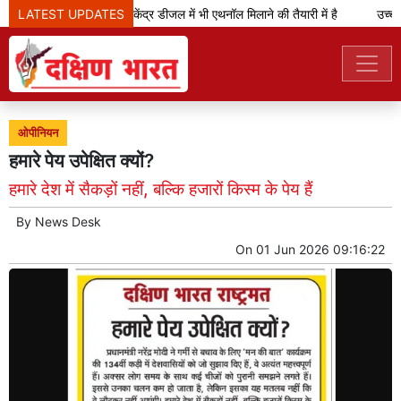
LATEST UPDATES
केजरीवाल का दावा- केंद्र डीजल में भी एथनॉल मिलाने की तैयारी में है
उच्च न्
ओपीनियन
हमारे पेय उपेक्षित क्यों?
हमारे देश में सैकड़ों नहीं, बल्कि हजारों किस्म के पेय हैं
By
News Desk
On
01 Jun 2026 09:16:22