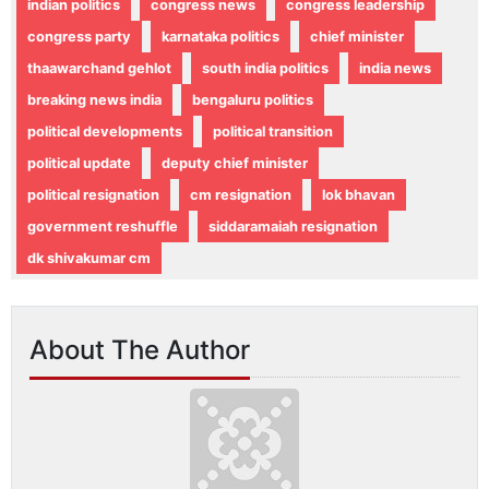
indian politics
congress news
congress leadership
congress party
karnataka politics
chief minister
thaawarchand gehlot
south india politics
india news
breaking news india
bengaluru politics
political developments
political transition
political update
deputy chief minister
political resignation
cm resignation
lok bhavan
government reshuffle
siddaramaiah resignation
dk shivakumar cm
About The Author