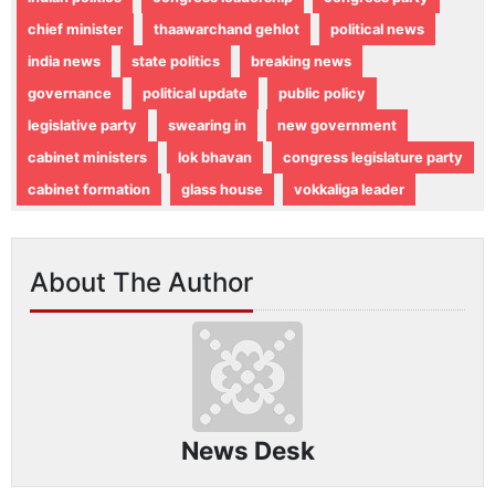
chief minister
thaawarchand gehlot
political news
india news
state politics
breaking news
governance
political update
public policy
legislative party
swearing in
new government
cabinet ministers
lok bhavan
congress legislature party
cabinet formation
glass house
vokkaliga leader
About The Author
News Desk