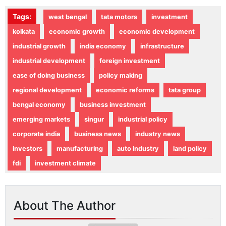
Tags:
west bengal
tata motors
investment
kolkata
economic growth
economic development
industrial growth
india economy
infrastructure
industrial development
foreign investment
ease of doing business
policy making
regional development
economic reforms
tata group
bengal economy
business investment
emerging markets
singur
industrial policy
corporate india
business news
industry news
investors
manufacturing
auto industry
land policy
fdi
investment climate
About The Author