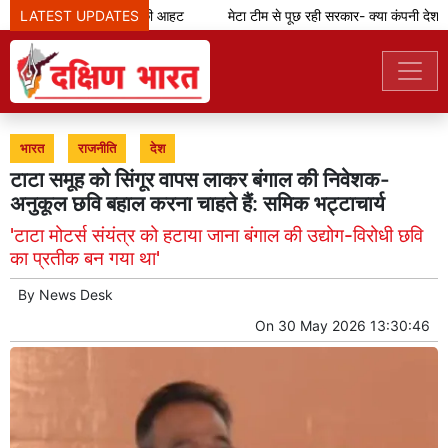
LATEST UPDATES
बांग्लादेश में 'तूफान' की आहट
मेटा टीम से पूछ रही सरकार- क्या कंपनी देश के
भारत
राजनीति
देश
टाटा समूह को सिंगूर वापस लाकर बंगाल की निवेशक-
अनुकूल छवि बहाल करना चाहते हैं: समिक भट्टाचार्य
'टाटा मोटर्स संयंत्र को हटाया जाना बंगाल की उद्योग-विरोधी छवि
का प्रतीक बन गया था'
By
News Desk
On
30 May 2026 13:30:46