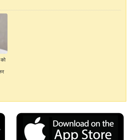
ं को
 कर