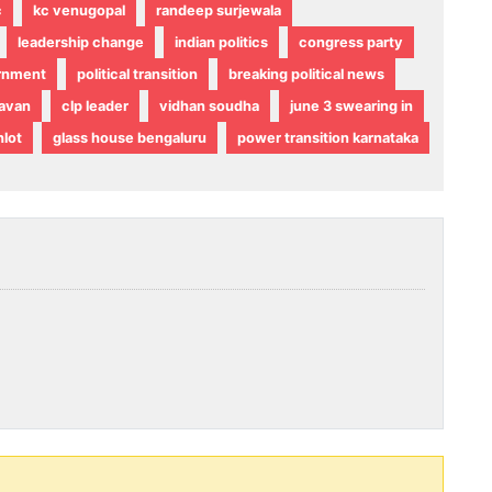
c
kc venugopal
randeep surjewala
leadership change
indian politics
congress party
rnment
political transition
breaking political news
havan
clp leader
vidhan soudha
june 3 swearing in
lot
glass house bengaluru
power transition karnataka