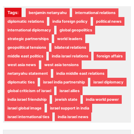
Tags:
benjamin netanyahu
international relations
diplomatic relations
india foreign policy
political news
international diplomacy
global geopolitics
strategic partnerships
world leaders
geopolitical tensions
bilateral relations
middle east politics
india israel relations
foreign affairs
west asia news
west asia tensions
netanyahu statement
india middle east relations
diplomatic ties
israel india partnership
israel diplomacy
global criticism of israel
israel allies
india israel friendship
jewish state
india world power
israel global image
israel support in india
israel international ties
india israel news