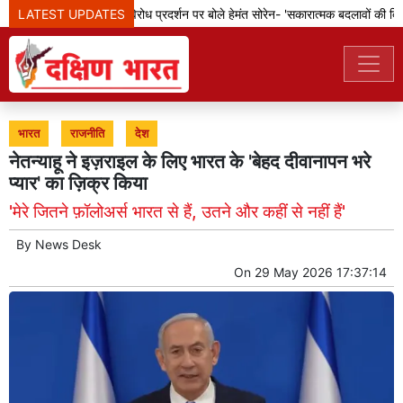
LATEST UPDATES
झारखंड: छात्रों के विरोध प्रदर्शन पर बोले हेमंत सोरेन- 'सकारात्मक बदलावों की दिशा 
भारत
राजनीति
देश
नेतन्याहू ने इज़राइल के लिए भारत के 'बेहद दीवानापन भरे
प्यार' का ज़िक्र किया
'मेरे जितने फ़ॉलोअर्स भारत से हैं, उतने और कहीं से नहीं हैं'
By
News Desk
On
29 May 2026 17:37:14