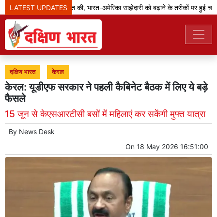
LATEST UPDATES
जेडी वेंस ने मोदी से बात की, भारत-अमेरिका साझेदारी को बढ़ाने के तरीकों पर हुई चर्चा
दक्षिण भारत
केरल
केरल: यूडीएफ सरकार ने पहली कैबिनेट बैठक में लिए ये बड़े
फैसले
15 जून से केएसआरटीसी बसों में महिलाएं कर सकेंगी मुफ्त यात्रा
By
News Desk
On
18 May 2026 16:51:00