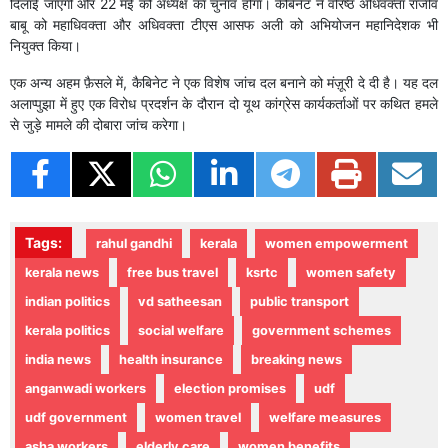
दिलाई जाएगी और 22 मई को अध्यक्ष का चुनाव होगा। कैबिनेट ने वरिष्ठ अधिवक्ता राजीव
बाबू को महाधिवक्ता और अधिवक्ता टीएस आसफ अली को अभियोजन महानिदेशक भी
नियुक्त किया।
एक अन्य अहम फ़ैसले में, कैबिनेट ने एक विशेष जांच दल बनाने को मंज़ूरी दे दी है। यह दल
अलाप्पुझा में हुए एक विरोध प्रदर्शन के दौरान दो यूथ कांग्रेस कार्यकर्ताओं पर कथित हमले
से जुड़े मामले की दोबारा जांच करेगा।
Tags:
rahul gandhi
kerala
women empowerment
kerala news
free bus travel
ksrtc
women safety
indian politics
vd satheesan
public transport
kerala politics
social welfare
government schemes
india news
health insurance
breaking news
anganwadi workers
election promises
udf
udf government
women travel
welfare measures
asha workers
elderly care
women benefits