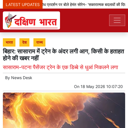
LATEST UPDATES
झारखंड: छात्रों के विरोध प्रदर्शन पर बोले हेमंत सोरेन- 'सकारात्मक बदलावों की दिशा मे
भारत
देश
राज्य
बिहार: सासाराम में ट्रेन के अंदर लगी आग, किसी के हताहत
होने की खबर नहीं
सासाराम-पटना पैसेंजर ट्रेन के एक डिब्बे से धुआं निकलने लगा
By
News Desk
On
18 May 2026 10:07:20