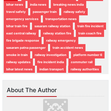
bihar news
india news
breaking news india
travel safety
passenger train
railway safety
emergency services
transportation news
bihar train fire
sasaram railway station
train fire incident
east central railway
railway station fire
train coach fire
fire brigade response
railway emergency
sasaram patna passenger
train accident news
smoke in train
railway investigation
platform number 6
railway updates
fire incident india
commuter rail
bihar latest news
indian transport
railway authorities
About The Author