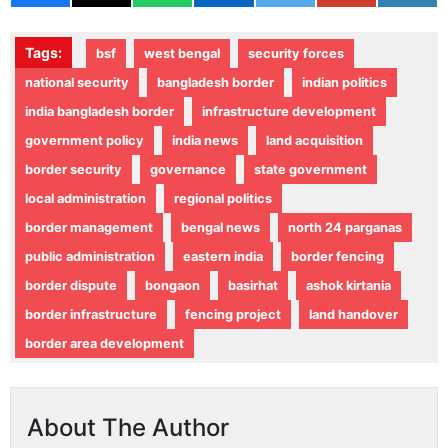
Tags:
bsf
west bengal
security forces
national security
bangladesh border
indian politics
india bangladesh border
infrastructure development
government policy
india news
land acquisition
border security
governance
state government
local administration
regional politics
border management
bengal news
north 24 parganas
public administration
eastern india
border fencing
border dispute
bongaon
basirhat
ashok kirtania
border infrastructure
fencing project
land handover
border area development
About The Author