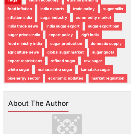
indian economy
ethanol blending
food inflation
india exports
trade policy
sugar mills
inflation india
sugar industry
commodity market
india trade news
india sugar export
sugar export ban
sugar prices india
export policy
dgft india
food ministry india
sugar production
domestic supply
agriculture news
global sugar market
sugar quota
export restrictions
refined sugar
raw sugar
white sugar
maharashtra sugar
karnataka sugar
bioenergy sector
economic updates
market regulation
About The Author