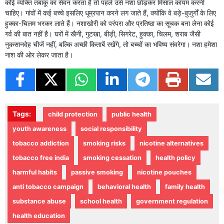
कोई व्यक्ति तंबाकू का सेवन करता है तो पहले उसे नशा छोड़कर मिसाल कायम करनी
चाहिए। गांवों में कई बच्चे इसलिए धूम्रपान करने लग जाते हैं, क्योंकि वे बड़े-बुजुर्गों के लिए
हुक्का-चिलम भरकर लाते हैं। नशाखोरी को परंपरा और प्रतिष्ठा का सूचक बना लेना कोई
गर्व की बात नहीं है। घरों में खैनी, गुटखा, बीड़ी, सिगरेट, हुक्का, चिलम, शराब जैसी
नुकसानदेह चीजें नहीं, बल्कि अच्छी किताबें रखेंगे, तो बच्चों का भविष्य संवरेगा। नशा हमेशा
नाश की ओर लेकर जाता है।
Tags:
child protection
public health
youth awareness
social responsibility
tobacco addiction
smoking risks
nicotine alternatives
tobacco free india
smoking cessation
health policy
harmful habits
passive smoking
nicotine pouches
anti tobacco campaign
behavioral health
family health
substance abuse
school health
government regulation
health education