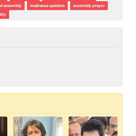
ol assembly
madrassa updates
assembly prayer
tity