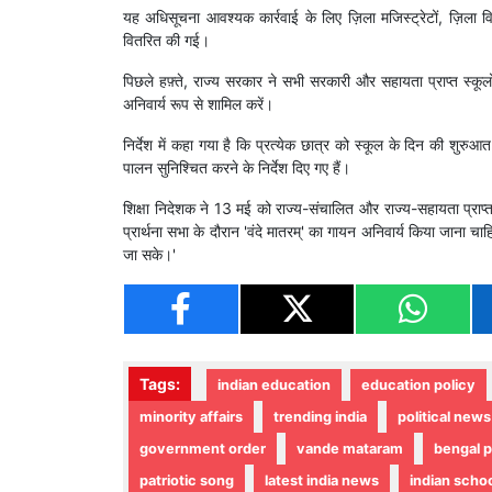
यह अधिसूचना आवश्यक कार्रवाई के लिए ज़िला मजिस्ट्रेटों, ज़िला विद
वितरित की गई।
पिछले हफ़्ते, राज्य सरकार ने सभी सरकारी और सहायता प्राप्त स्कूलों
अनिवार्य रूप से शामिल करें।
निर्देश में कहा गया है कि प्रत्येक छात्र को स्कूल के दिन की शुरुआत म
पालन सुनिश्चित करने के निर्देश दिए गए हैं।
शिक्षा निदेशक ने 13 मई को राज्य-संचालित और राज्य-सहायता प्राप्त स्
प्रार्थना सभा के दौरान 'वंदे मातरम्' का गायन अनिवार्य किया जाना चाहिए,
जा सके।'
Tags:
indian education
education policy
minority affairs
trending india
political news
government order
vande mataram
bengal p
patriotic song
latest india news
indian scho