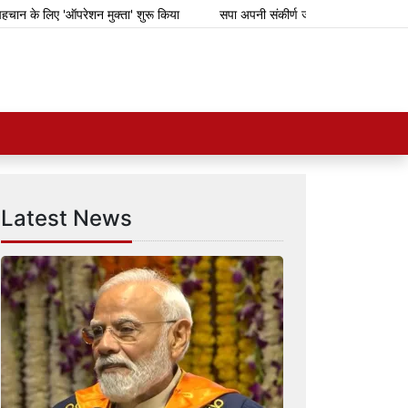
िए 'ऑपरेशन मुक्ता' शुरू किया
सपा अपनी संकीर्ण जातिवादी राजनीति के लिए गिरगिट क
Latest News