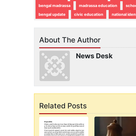
bengal madrassa
madrassa education
scho
bengal update
civic education
national iden
About The Author
News Desk
Related Posts