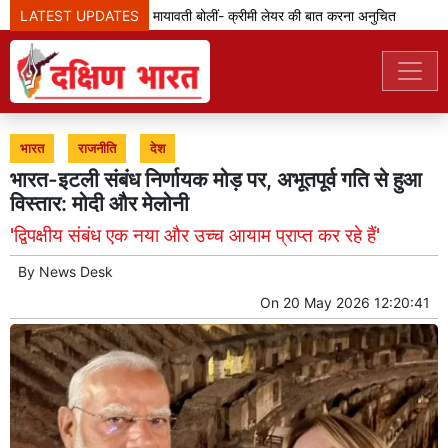
LATEST UPDATES
एससी-एसटी आरक्षण: मायावती बोलीं- क्रीमी लेयर की बात करना अनुचित
जेडी
भारत
राजनीति
देश
भारत-इटली संबंध निर्णायक मोड़ पर, अभूतपूर्व गति से हुआ
विस्तार: मोदी और मेलोनी
'द्विपक्षीय संबंध एक नया और उच्च आयाम प्राप्त कर रहे हैं'
By
News Desk
On
20 May 2026 12:20:41