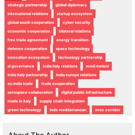
strategic partnership
global diplomacy
international relations
startup ecosystem
global south cooperation
cyber security
economic cooperation
bilateral relations
free trade agreement
energy transition
defence cooperation
space technology
innovation ecosystem
technology partnership
ai governance
india italy relations
modi meloni
india italy partnership
india europe relations
eu india trade
trade cooperation
aerospace collaboration
digital public infrastructure
made in italy
supply chain integration
green technology
indo mediterranean
imec corridor