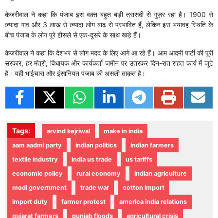
केजरीवाल ने कहा कि पंजाब इस वक़्त बहुत बड़ी त्रासदी से गुज़र रहा है। 1900 से
ज़्यादा गांव और 3 लाख से ज़्यादा लोग बाढ़ से प्रभावित हैं, लेकिन इस भयावह स्थिति के
बीच पंजाब के लोग पूरे हौसले से एक-दूसरे के साथ खड़े हैं।
केजरीवाल ने कहा कि देशभर से लोग मदद के लिए आगे आ रहे हैं। आम आदमी पार्टी की पूरी
सरकार, हर मंत्री, विधायक और कार्यकर्ता जमीन पर उतरकर दिन-रात राहत कार्य में जुटे
हैं। यही भाईचारा और इंसानियत पंजाब की असली ताक़त है।
Tags:
arvind kejriwal
make in india
aam aadmi party
indian politics
indian farmers
textile industry
india us trade
us tariffs
economic policy
rural economy
indian agriculture
modi government
trade war
cotton import
import duty
farmer protest
america india relations
gujarat farmers
punjab floods
agricultural crisis