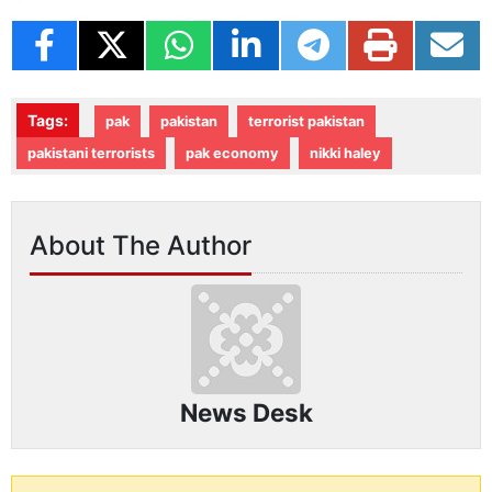
Tags:
pak
pakistan
terrorist pakistan
pakistani terrorists
pak economy
nikki haley
About The Author
News Desk