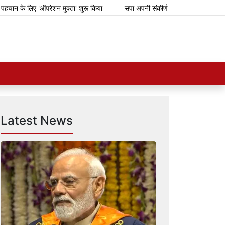
न के लिए 'ऑपरेशन मुक्ता' शुरू किया
सपा अपनी संकीर्ण जातिवादी राजनीति के लिए गि
Latest News