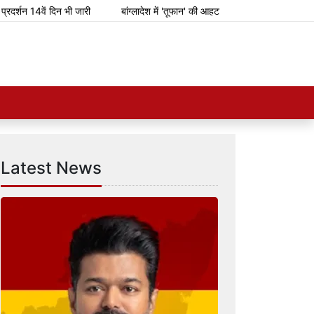
शन 14वें दिन भी जारी
बांग्लादेश में 'तूफान' की आहट
मेटा टीम से पूछ रही सरका
Latest News