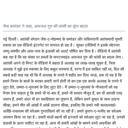
जैस कमांडर ने कहा, अफजल गुरु की फांसी का लूंगा बदला
नई दिल्ली। आतंकी संगठन जैश-ए-मोहम्मद के कमांडर और पाकिस्तानी आतंकवादी मुफ्ती
वकास का एक वीडियो इंटरनेट पर वायरल हो रहा है। सुरक्षा एजेंसियों ने इसके मद्देनजर
जम्मू-कश्मीर और आस-पास के इलाकों को अलर्ट घोषित कर दिया है। वीडियो में आतंकी
कह रहा है कि वह संसद पर हमलों के मास्टरमाइंड अफजल गुरु की फांसी का बदला लेगा।
आतंकी अपने दो मिनट के वीडियो में कहता है अल्लाह का लाख-लाख शुक्र है, जिस
अल्लाह ने मुझे इस मकसद के लिए कबूल फरमाया है, वरना मैं इस काबिल नहीं था, दिल की
सबसे ब़डी चाह यह थी कि मैं अल्लाह के रास्ते में शहीद कर दिया जाऊं, हक तो यह है कि
हमारे जिस्म के बालों के बराबर हमारी जानें होतीं तो हम एक एक करके अल्लाह के रास्ते में
लुटा देते, उम्मत-ए-मुस्लमां के लिए लुटा देते। मैं उम्मत-ए-मुस्लमां के नौजवानों को यह
पैगाम देना चाहता हूं कि हमारे भी मां-बाप हैं, हमारे भी घरवार मौजूद हैं, हम भी आपकी तरह
जवान हैं, हमारे अंदर भी हर ख्वाहिशात का तूफान है, लेकिन हमने कुफ्र के साथ ल़डना
सीखा, हमने मौत की आंखों में आंखें डालना सीखा, इसलिए कि हमारे नबी सल्लल्लाहो-
अलैहि-वसल्लम की सरेआम गुस्ताखियां की जा रही हैं। हमारे कुरान-ए-मजीद का सरेआम
अपमान किया जा रहा है। हमारी मांओं-बहनों की इज्जतों को सरेआम लूटा जा रहा है, उनको
स़डकों के ऊपर घसीटा जा रहा है, आज भी हमारी आंखों के सामने वस्ते अफ्रीका की