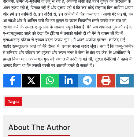
सरजमीं, उम्मत-ए-मुस्लमां के लहू से रंगी हैं, अफीया जैसी कई बहनें कुफ्र की कैदखाने के
अंदर त़डप रही हैं, सिसक रही हैं और पुकार रही हैं कि कब कोई मोहम्मद बिन कासिम आएगा
और हमें इन काफिरों से, इन दरिंदों से, इन खंजीरों से रिहा करवाएगा। आओ मेरे भाइयों, सब
आ जाओ और ये आजिम करो कि हम कुफ्र के ऊपर फिदायीन हमले करके इस बात को
साबित करें कि उम्मत-ए-मुस्लमां के जांबाज सपूत जिंदा हैं, मैंने जब अफजल गुरु को शहीद-
ए-रहमतुल्लाह आले को देखा कि इंडिया में उसको फांसी दी तो मैंने ये कसम ली कि मैं
इंशाअल्लाह इंडिया से इसका बदला जरूर लूंगा। मैं अपने अजीज इमरान, शाजिद भाई
शहीद रहमतुल्लाह आले जो मेरे दोस्त थे, उनका बदला जरूर लूंगा। बता दें कि जम्मू-कश्मीर
में शनिवार और रविवार को सुंजवां और करण नगर में सेना के कैंप पर जैश के आतंकियों ने
हमला किया था। अफजगल गुरू को २०१३ में फांसी दी गई थी, सुरक्षा एंजेंसियों ने पहले भी
आगाह किया था कि उसकी बरसी पर आतंकी हमले हो सकते हैं।
Tags:
About The Author