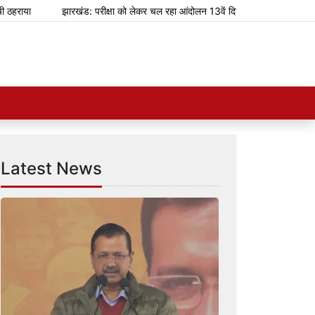
ा
झारखंड: परीक्षा को लेकर चल रहा आंदोलन 13वें दिन में पहुंचा
शानदार शॉप
Latest News