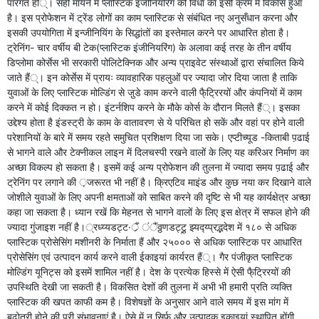
पारंगत हों्। सही मायने में प्लास्टिक इंजीनियरिंग की विधा का इसी क्रम में विकास हुआ
है। इस प्रोफेशन में ट्रेंड लोगों का काम प्लास्टिक से संबंधित नए अनुसँधान करना और
इसकी उपयोगिता में इन्जीनियिंग के सिद्धांतों का इस्तेमाल करने पर आधारित होता है।
ट्रेनिंग- चार वर्षीय बी टेक(प्लास्टिक इंजीनियरिंग) के अलावा कई तरह के तीन वर्षीय
डिप्लोमा कोर्सेस भी सरकारी पोलिटेक्निक और अन्य प्राइवेट संस्थाओं द्वारा संचालित किये
जाते हैं्। इन कोर्सेस में प्रायः व्यावहारिक पहलुओं पर ज्यादा जोर दिया जाता है ताकि
युवाओं के लिए प्लास्टिक मोल्डिंग से जु़डे काम करने वाली फै्ट्रिरयों और कंपनियों में काम
करने में कोई दिक्कत न हो। इंटर्नशिप करने के मौके कोर्स के दौरान मिलते हैं्। इसका
उद्देश्य होता है इंडस्ट्री के काम के वातावरण से ये परिचित हो सकें और वहां पर होने वाली
परेशानियों के बारे में समय रहते समुचित प्रशिक्षण दिया जा सके। एप्टीच्यूड -किताबी प़ढाई
से भागने वाले और टेक्नीकल लाइन में दिलचस्पी रखने वालों के लिए यह करिअर निर्माण का
अच्छा विकल्प हो सकता है। इसमें कई अन्य प्रोफेशन की तुलना में ज्यादा समय प़ढाई और
ट्रेनिंग पर लगाने की ़जरूरत भी नहीं है। क्रिएटिव माइंड और कुछ नया कर दिखाने वाले
जोशीले युवाओं के लिए अपनी क्षमताओं को साबित करने की दृष्टि से भी यह कार्यक्षेत्र अच्छा
कहा जा सकता है। ध्यान रखें कि मेहनत से भागने वालों के लिए इस क्षेत्र में सफल होने की
ज्यादा गुंजाइश नहीं है।्रध्य्यडट्ट·र्ैं ंैंठ्ठणडट्टुर्‍ झ्यद्य्प्रद्भदेश में १८० से अधिक
प्लास्टिक प्रोसेसिंग मशीनरी के निर्माता हैं और २५००० से अधिक प्लास्टिक पर आधारित
प्रोसेसिंग एवं उत्पादन कार्य करने वाली ईकाइयां कार्यरत हैं्। गैर पंजीकृत प्लास्टिक
मोल्डिंग यूनिट्स को इसमें शामिल नहीं है। देश के प्रत्येक हिस्से में ऐसी फै्ट्रिरयों की
उपस्थिति देखी जा सकती है। विकसित देशों की तुलना में अभी भी हमारी प्रति व्यक्ति
प्लास्टिक की खपत काफी कम है। विशेषज्ञों के अनुसार आने वाले समय में इस मांग में
ब़ढोतरी होने की पूरी संभावनाएं है। ऐसे में न सिर्फ और उत्पादक इकाइयां स्थापित होंगी