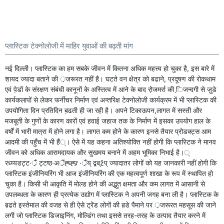
प्लास्टिक टेक्नोलोजी में माहिर युवाओं की बढ़ती मांग
नई दिल्ली। प्लास्टिक का हम सबके जीवन में कितना अधिक महत्त्व हो चुका है, इस बारे में
शायद ज्यादा बताने की ़जरूरत नहीं है। घटते वन क्षेत्र को बढाने, प्रदूषण की रोकथाम
एवं पे़डों के संरक्षण संबंधी कानूनों के अस्तित्व में आने के बाद रो़जमर्रा की ि़जन्दगी से जु़डे
कार्यकलापों से लेकर फर्नीचर निर्माण एवं अन्तरिक्ष टेक्नोलोजी कार्यक्रम में भी प्लास्टिक की
उपयोगिता दिन प्रतिदिन ब़ढती ही जा रही है। अपने टिकाऊपन,लागत में सस्ती और
मजबूती के गुणों के कारण कारों एवं हवाई जहाज तक के निर्माण में इसका उपयोग हाल के
वर्षों में भारी मात्रा में होने लगा है। लागत कम होने के कारण इनसे तैयार प्रोडक्ट्स आम
आदमी की पहुँच में भी हैं्। ऐसे में यह कहना अतिश्योक्ति नहीं होगी कि प्लास्टिक ने मानव
जीवन को अधिक आरामदायक और सुखमय बनाने में अहम भूमिका निभाई है।्
रध्य्यडट्ट·र्ैं ट्टष्ठ·अर्ैंह्ध्ह्ज्र्‍ ·र्ैंय् द्बब्žप् ज्यादातर लोगों को यह जानकारी नहीं होगी कि
प्लास्टिक इंजीनियरिंग भी आज इंजीनियरिंग की एक महत्वपूर्ण शाखा के रूप में स्थापित हो
चुका है। किसी भी आकृति में मोल्ड होने की अद्भुत क्षमता और कम लागत में आसानी से
उपलब्धता के कारण ही प्रत्येक उद्योग में प्लास्टिक ने अपनी जगह बना ली है। प्लास्टिक के
ब़ढते इस्तेमाल की वजह से ही ऐसे ट्रेंड लोगों की ब़डे पैमाने पर ़जरूरत महसूस की जाने
लगी जो प्लास्टिक डिजाइनिंग, मोल्डिंग तथा इससे तरह-तरह के उत्पाद तैयार करने में