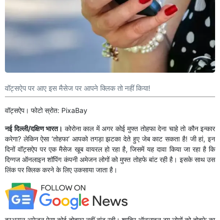
वॉट्सऐप पर आए इस मैसेज पर आपने क्लिक तो नहीं किया!
वॉट्सऐप। फोटो स्रोत: PixaBay
नई दिल्ली/दक्षिण भारत।
कोरोना काल में अगर कोई मुफ्त तोहफा देना चाहे तो कौन इन्कार
करेगा? लेकिन ऐसा ‘तोहफा’ आपको तगड़ा झटका देते हुए जेब काट सकता है! जी हां, इन
दिनों वॉट्सऐप पर एक मैसेज खूब वायरल हो रहा है, जिसमें यह दावा किया जा रहा है कि
दिग्गज ऑनलाइन शॉपिंग कंपनी अमेजन लोगों को मुफ्त तोहफे बांट रही है। इसके साथ उस
​लिंक पर क्लिक करने के लिए उकसाया जाता है।
दरअसल अमेजन ऐसा कोई तोहफा नहीं बांट रही। शातिर ​ऑनलाइन ठग लोगों को तोहफे का