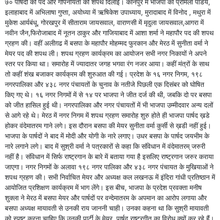
७० पार्षदों को पद और गोपनीयता की शपथ दिलाई। कानपुर में भाजपा की प्रमिला पांडेय,
इलाहाबाद में अभिलाषा गुप्ता, अयोध्या में ऋषिकेश उपाध्याय, मुरादाबाद में विनोद , मथुरा में
मुकेश आर्यबंधू, गोरखपुर में सीताराम जायसवाल, वाराणसी में मृदुला जायसवाल,आगरा में
नवीन जैन,फिरोजाबाद में नूतन ठाकुर और गाजियाबाद में आशा शर्मा ने महापौर पद की शपथ
ग्रहण की। वहीं अलीग़ढ में बसपा के महापौर मोहम्मद फुरकान और मेरठ में सुनीता वर्मा ने
मेयर पद की शपथ ली। शपथ ग्रहण कार्यक्रम का आयोजन सभी नगर निकायों ने अपने
स्तर पर किया था। समारोह में ज्यादातर जगह भगवा रंग नजर आया। कहीं मंत्रों के साथ
तो कहीं शंख बजाकर कार्यक्रम की शुरुआत की गई। प्रदेश के १६ नगर निगम, १९८
नगरपालिका और ४३८ नगर पंचायतों के चुनाव के नतीजे पिछली एक दिसंबर को घोषित
किए गए थे। १६ नगर निगमों में से १४ पर भाजपा ने जीत दर्ज की थी, जबकि दो पर बसपा
को जीत हासिल हुई थी। नगरपालिका और नगर पंचायतों में भी भाजपा उम्मीदवार अन्य दलों
से आगे रहे थे। मेरठ में नगर निगम में शपथ ग्रहण समारोह शुरु होते ही भाजपा पार्षद ख़डे
होकर वंदेमातरम गाने लगे। इस दौरान बसपा की मेयर सुनीता वर्मा कुर्सी से ख़डी नहीं हुई।
भाजपा के पार्षदों ने बाद में मोदी और योगी के नारे लगाए। उधर बसपा के पार्षद जयभीम के
नारे लगाने लगे। बाद में सुश्री वर्मा ने पत्रकारों से कहा कि संविधान में वंदेमातरम् जरुरी
नहीं है। संविधान में सिर्फ राष्ट्रगान के बारे में बताया गया है इसलिए राष्ट्रगान जरुर कराया
जाएगा। नगर निगमों के अलावा १९८ नगर पालिका और ४३८ नगर पंचायत के मुखियाओं ने
शपथ ग्रहण की। सभी निर्वाचित मेयर और अध्यक्ष कल लखनऊ में इंदिरा गांधी प्रतिष्ठान में
आयोजित प्रशिक्षण कार्यक्रम में भाग लेंगे। इस बीच, भाजपा के प्रदेश प्रवक्ता मनीष
शुक्ला ने मेरठ में बसपा मेयर और पार्षदों पर वन्देमातरम के अपमान का आरोप लगाया और
बसपा अध्यक्ष मायावती से उनकी राय जाननी चाही। उनका कहना था कि सुश्री मायावती
को स्पष्ट करना चाहिए कि उनकी पार्टी के मेयर, पार्षद राष्ट्रगीत का विरोध क्यों कर रहे हैं।