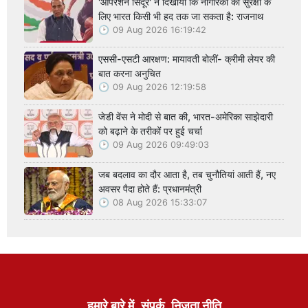
'ऑपरेशन सिंदूर' ने दिखाया कि नागरिकों की सुरक्षा के
लिए भारत किसी भी हद तक जा सकता है: राजनाथ
09 Aug 2026 16:19:42
एससी-एसटी आरक्षण: मायावती बोलीं- क्रीमी लेयर की
बात करना अनुचित
09 Aug 2026 12:19:58
जेडी वेंस ने मोदी से बात की, भारत-अमेरिका साझेदारी
को बढ़ाने के तरीकों पर हुई चर्चा
09 Aug 2026 09:49:03
जब बदलाव का दौर आता है, तब चुनौतियां आती हैं, नए
अवसर पैदा होते हैं: प्रधानमंत्री
08 Aug 2026 15:33:07
हमारे बारे में
संपर्क
निजता नीति