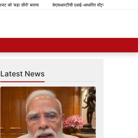
बड़ा ज़ीरो' बताया
केएसआरटीसी एआई-आधारित वॉट्सऐप टिकटिंग सिस्टम शुरू करेग
Latest News