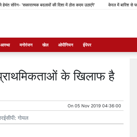
त सोरेन- 'सकारात्मक बदलावों की दिशा में ठोस कदम उठाएंगे'
केरल में बारिश से फसल 
म आस्था
मनोरंजन
खेल
ओपीनियन
ईपेपर
य प्राथमिकताओं के खिलाफ है
On
05 Nov 2019 04:36:00
 आरईसीपी: गोयल